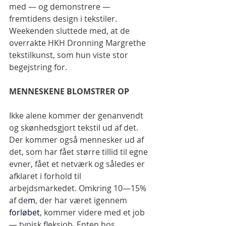
med — og demonstrere — 
fremtidens design i tekstiler. 
Weekenden sluttede med, at de 
overrakte HKH Dronning Margrethe 
tekstilkunst, som hun viste stor 
begejstring for.
MENNESKENE BLOMSTRER OP
Ikke alene kommer der genanvendt 
og skønhedsgjort tekstil ud af det. 
Der kommer også mennesker ud af 
det, som har fået større tillid til egne 
evner, fået et netværk og således er 
afklaret i forhold til 
arbejdsmarkedet. Omkring 10—15% 
af de
m
, der har været igennem 
forløbet
, kommer videre med et job 
— typisk fleksjob. Enten hos 