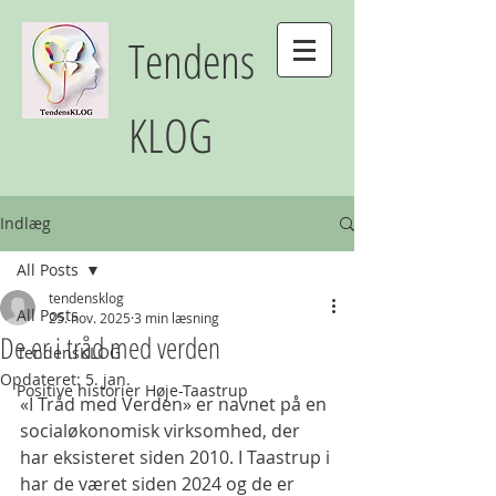
Tendens
KLOG
Indlæg
All Posts
tendensklog
All Posts
25. nov. 2025
3 min læsning
De er i tråd med verden
TendensKLOG
Opdateret:
5. jan.
Positive historier Høje-Taastrup
«I Tråd med Verden» er navnet på en 
socialøkonomisk virksomhed, der 
har eksisteret siden 2010. I Taastrup i 
har de været siden 2024 og de er 