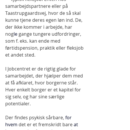
samarbejdspartnere eller på 
Taastrupgaardsvej, hvor de så skal 
kunne tjene deres egen løn ind. De, 
der ikke kommer i arbejde, har 
nog
le
 gange tungere udfordringer, 
som f. eks. kan ende med 
førtidspension, praktik eller fleksjob 
et andet sted.
I Jobcentret er de rigtig glade for 
samarbejdet, der hjælper dem med 
at få afklaret, hvor borgerne står. 
Hver enkelt borger er et kapitel for 
sig selv, og har sine særlige 
potentialer.
Der findes psykisk sårbare, 
for 
hvem 
det er et fremskridt bare
at 