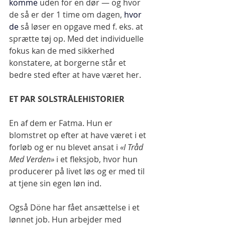
komme
 uden for en dør — og hvor 
de så er der 1 time om dagen, 
hvor 
de
så løser en opgave med f. eks. at 
sprætte tøj op. Med det individuelle 
fokus kan de med sikkerhed 
konstatere, at borgerne står et 
bedre sted efter at have været her.
ET PAR SOLSTRÅLEHISTORIER
En af dem er Fatma. Hun er 
blomstret op efter at have været i et 
forløb og er nu blevet ansat i
 «I Tråd 
Med Verden»
 i et fleksjob, hvor hun 
producerer på livet løs og er med til 
at tjene sin egen løn ind.
Også Döne har fået ansættelse i et 
lønnet job. Hun arbejder med 