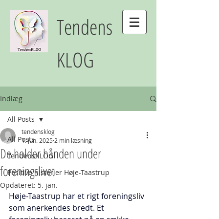
Tendens
KLOG
Indlæg
All Posts
tendensklog
All Posts
1. jun. 2025
2 min læsning
De holder hånden under
TendensKLOG
foreningslivet
Positive historier Høje-Taastrup
Opdateret:
5. jan.
Høje-Taastrup har et rigt foreningsliv 
som anerkendes bredt. Et 