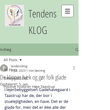
Tendens
KLOG
Indlæg
All Posts
tendensklog
All Posts
7. jul. 2023
1 min læsning
De klipper hæk og gør folk glade
TendensKLOG
Opdateret:
5. jan.
Positive historier Høje-Taastrup
I lejerbebyggelsen Gadehavegaard i 
Taastrup har de, der bor i 
stuelejligheden, en have. Det er de 
glade for, men det er ikke alle der 