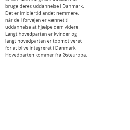
bruge deres uddannelse i Danmark. 
Det er imidlertid andet nemmere, 
når de i forvejen er vænnet til 
uddannelse at hjælpe dem videre. 
Langt hovedparten er kvinder og 
langt hovedparten er topmotiveret 
for at blive integreret i Danmark. 
Hovedparten kommer fra Østeuropa.
Ønsker man at være mentor kan 
man komme til ”jobsamtale” hos 
Søren. Han kan fanges på mail 
simon.nanette@gmail.com
 eller på 
telefon  53 61 46 96.
Positive historier Høje-Taastrup