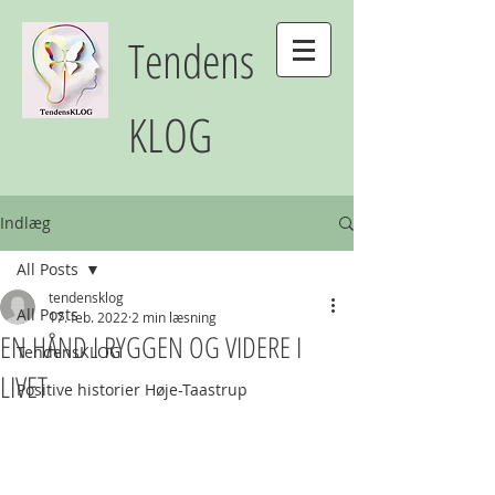
Tendens
KLOG
Indlæg
All Posts
tendensklog
All Posts
17. feb. 2022
2 min læsning
EN HÅND I RYGGEN OG VIDERE I
TendensKLOG
LIVET
Positive historier Høje-Taastrup