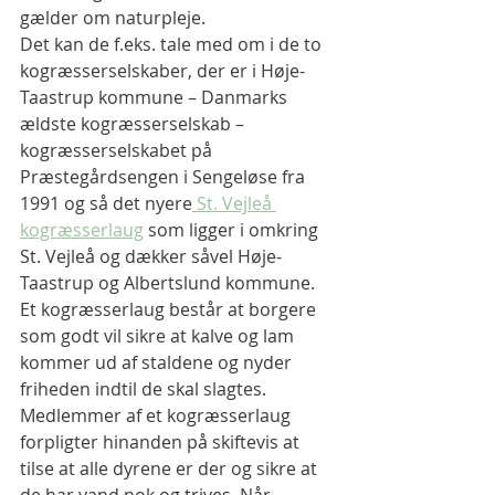
gælder om naturpleje. 
Det kan de f.eks. tale med om i de to 
kogræsserselskaber, der er i Høje-
Taastrup kommune – Danmarks 
ældste kogræsserselskab – 
kogræsserselskabet på 
Præstegårdsengen i Sengeløse fra 
1991 og så det nyere
 St. Vejleå 
kogræsserlaug
 som ligger i omkring 
St. Vejleå og dækker såvel Høje-
Taastrup og Albertslund kommune.
Et kogræsserlaug består at borgere 
som godt vil sikre at kalve og lam 
kommer ud af staldene og nyder 
friheden indtil de skal slagtes. 
Medlemmer af et kogræsserlaug 
forpligter hinanden på skiftevis at 
tilse at alle dyrene er der og sikre at 