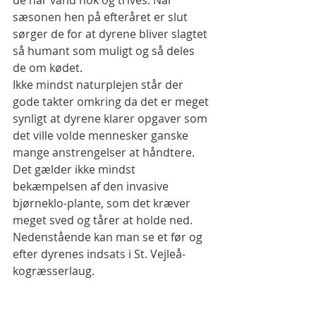
de har vand nok og trives. Når 
sæsonen hen på efteråret er slut 
sørger de for at dyrene bliver slagtet 
så humant som muligt og så deles 
de om kødet. 
Ikke mindst naturplejen står der 
gode takter omkring da det er meget 
synligt at dyrene klarer opgaver som 
det ville volde mennesker ganske 
mange anstrengelser at håndtere. 
Det gælder ikke mindst 
bekæmpelsen af den invasive 
bjørneklo-plante, som det kræver 
meget sved og tårer at holde ned. 
Nedenstående kan man se et før og 
efter dyrenes indsats i St. Vejleå-
kogræsserlaug. 