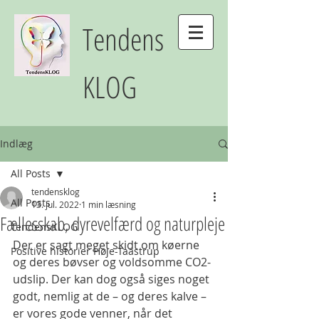
Tendens
KLOG
Indlæg
All Posts
tendensklog
All Posts
13. jul. 2022
1 min læsning
Fællesskab, dyrevelfærd og naturpleje
TendensKLOG
Der er sagt meget skidt om køerne 
Positive historier Høje-Taastrup
og deres bøvser og voldsomme CO2-
udslip. Der kan dog også siges noget 
godt, nemlig at de – og deres kalve – 
er vores gode venner, når det 