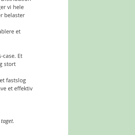
er vi hele 
r belaster 
blere et 
-case. Et 
 stort 
t fastslog 
e et effektiv 
taget. 