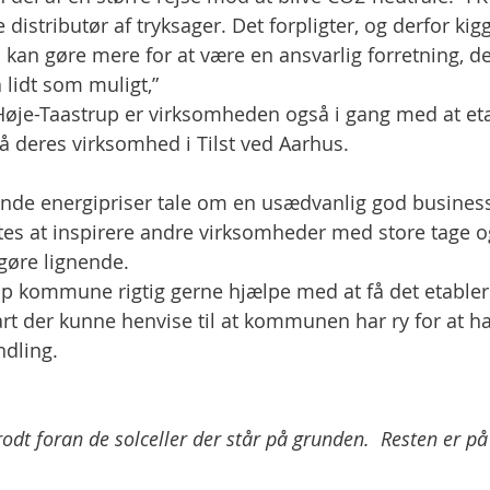
distributør af tryksager. Det forpligter, og derfor kigg
 kan gøre mere for at være en ansvarlig forretning, de
lidt som muligt,”   
øje-Taastrup er virksomheden også i gang med at eta
å deres virksomhed i Tilst ved Aarhus. 
nde energipriser tale om en usædvanlig god business
es at inspirere andre virksomheder med store tage og
 gøre lignende. 
rup kommune rigtig gerne hjælpe med at få det etablere
t der kunne henvise til at kommunen har ry for at hav
dling. 
odt foran de solceller der står på grunden.  Resten er på 