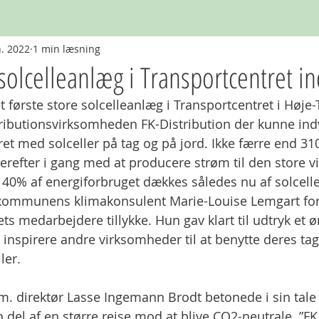
n. 2022
1 min læsning
solcelleanlæg i Transportcentret in
 første store solcelleanlæg i Transportcentret i Høje-
stributionsvirksomheden FK-Distribution der kunne ind
ret med solceller på tag og på jord. Ikke færre end 31
herefter i gang med at producere strøm til den store 
– 40% af energiforbruget dækkes således nu af solcel
 kommunens klimakonsulent Marie-Louise Lemgart for
s medarbejdere tillykke. Hun gav klart til udtryk et 
 inspirere andre virksomheder til at benytte deres tag
ler. 
n del af en større rejse mod at blive CO2-neutrale. ”FK