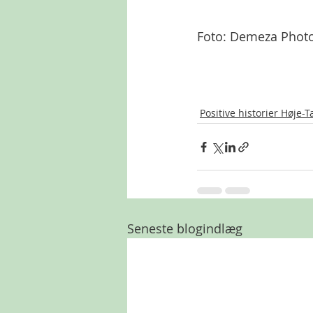
Foto: Demeza Phot
Positive historier Høje-
Seneste blogindlæg