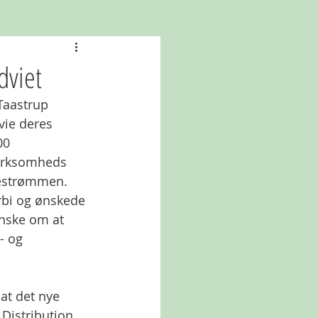
dviet
Taastrup 
vie deres 
00 
virksomheds 
lestrømmen. 
bi og ønskede 
ønske om at 
- og 
 Distribution 