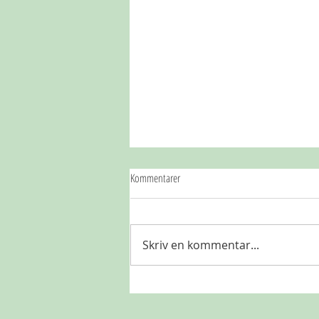
Kommentarer
Skriv en kommentar...
Så er der et lokalt energifællesskab