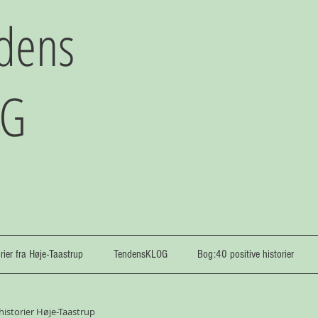
dens
OG
orier fra Høje-Taastrup
TendensKLOG
Bog:40 positive historier
 historier Høje-Taastrup