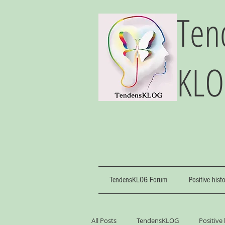
Ten
KL
TendensKLOG Forum
Positive hist
All Posts
TendensKLOG
Positive