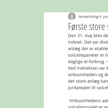
tendensklog
9. ju
Første store 
Den 31. maj blev det
indviet. Det var di
anlæg der er etable
solcellepaneler er 
daglige el-forbrug 
Ved indvielsen var
virksomheden og det
det store anlæg kan
jordarealer til solcel
 Virksomhedens adm. direktør Lasse Ingemann Brodt betonede i sin tale at det nye 
solcelleprojekt er e