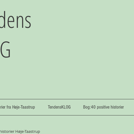
dens
OG
orier fra Høje-Taastrup
TendensKLOG
Bog:40 positive historier
 historier Høje-Taastrup