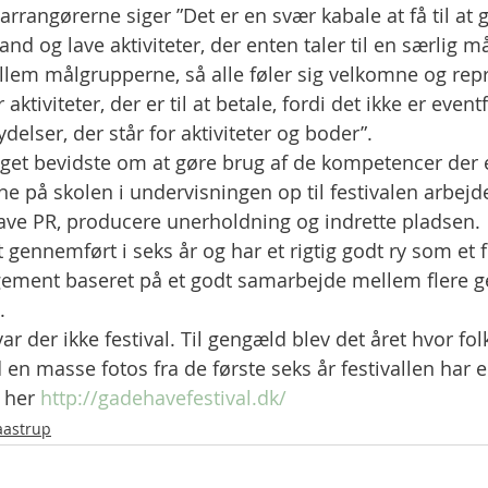
rrangørerne siger ”Det er en svær kabale at få til at 
nd og lave aktiviteter, der enten taler til en særlig m
lem målgrupperne, så alle føler sig velkomne og rep
ktiviteter, der er til at betale, fordi det ikke er event
ydelser, der står for aktiviteter og boder”.
et bevidste om at gøre brug af de kompetencer der e
rne på skolen i undervisningen op til festivalen arbejd
, lave PR, producere unerholdning og indrette pladsen.
 gennemført i seks år og har et rigtig godt ry som et f
gement baseret på et godt samarbejde mellem flere g
.
ar der ikke festival. Til gengæld blev det året hvor fol
en masse fotos fra de første seks år festivallen har e
 her 
http://gadehavefestival.dk/
Taastrup