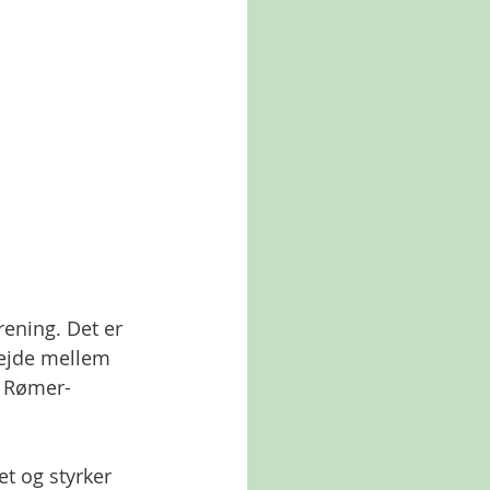
rening. Det er 
bejde mellem 
e Rømer-
t og styrker 