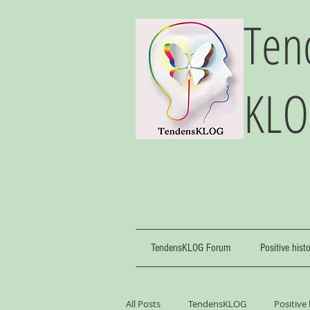
Ten
KL
TendensKLOG Forum
Positive hist
All Posts
TendensKLOG
Positive