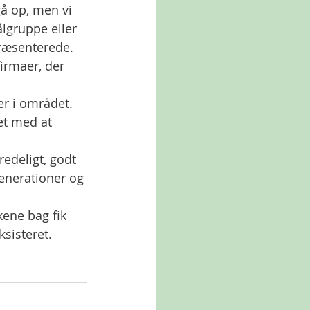
gå op, men vi 
ålgruppe eller 
ræsenterede. 
firmaer, der 
r i området. 
et med at 
redeligt, godt 
enerationer og 
kene bag fik 
ksisteret.