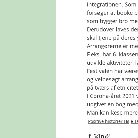
integrationen. Som a
forsøger at booke ba
som bygger bro mel
Derudover laves der a
skal tjene på deres 
Arrangørerne er meg
F.eks. har 6. klasse
udvikle aktiviteter
Festivalen har været
og velbesøgt arran
på tværs af etnicitet
I Corona-året 2021 v
udgivet en bog med 
Man kan læse mere
Positive historier Høje-