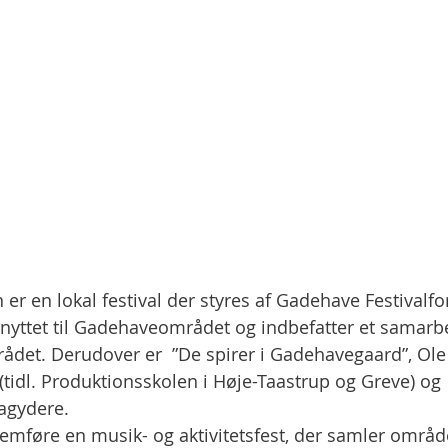
er en lokal festival der styres af Gadehave Festivalfo
knyttet til Gadehaveområdet og indbefatter et samar
mrådet. Derudover er  ”De spirer i Gadehavegaard”, Ol
(tidl. Produktionsskolen i Høje-Taastrup og Greve) og 
ragydere.
emføre en musik- og aktivitetsfest, der samler område