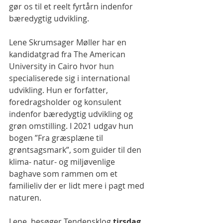
gør os til et reelt fyrtårn indenfor 
bæredygtig udvikling.
Lene Skrumsager Møller har en 
kandidatgrad fra The American 
University in Cairo hvor hun 
specialiserede sig i international 
udvikling. Hun er forfatter, 
foredragsholder og konsulent 
indenfor bæredygtig udvikling og 
grøn omstilling. I 2021 udgav hun 
bogen ”Fra græsplæne til 
grøntsagsmark”, som guider til den 
klima- natur- og miljøvenlige 
baghave som rammen om et 
familieliv der er lidt mere i pagt med 
naturen.
Lene  besøger Tendensklog 
tirsdag 