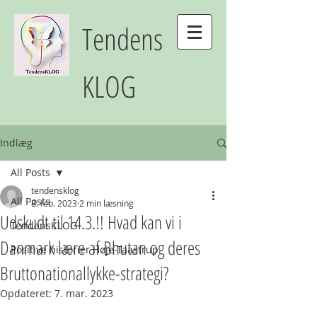
Tendens
KLOG
Indlæg
All Posts
tendensklog
All Posts
8. feb. 2023
2 min læsning
Udskudt til 14.3.!! Hvad kan vi i
TendensKLOG
Danmark lære af Bhutan og deres
Positive historier Høje-Taastrup
Bruttonationallykke-strategi?
Opdateret:
7. mar. 2023