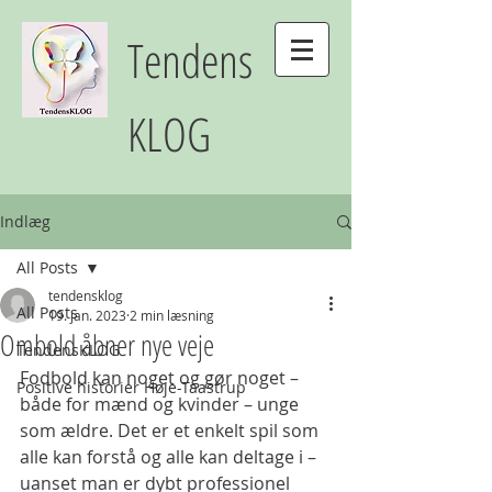
Tendens
KLOG
Indlæg
All Posts
tendensklog
All Posts
19. jan. 2023
2 min læsning
Ombold åbner nye veje
TendensKLOG
Fodbold kan noget og gør noget – 
Positive historier Høje-Taastrup
både for mænd og kvinder – unge 
som ældre. Det er et enkelt spil som 
alle kan forstå og alle kan deltage i – 
uanset man er dybt professionel 