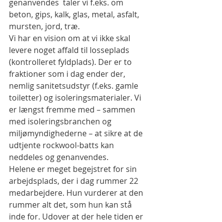
genanvendes  taler vi f.eks. om 
beton, gips, kalk, glas, metal, asfalt, 
mursten, jord, træ.
Vi har en vision om at vi ikke skal 
levere noget affald til losseplads 
(kontrolleret fyldplads). Der er to 
fraktioner som i dag ender der, 
nemlig sanitetsudstyr (f.eks. gamle 
toiletter) og isoleringsmaterialer. Vi 
er længst fremme med – sammen 
med isoleringsbranchen og 
miljømyndighederne – at sikre at de 
udtjente rockwool-batts kan 
neddeles og genanvendes.
Helene er meget begejstret for sin 
arbejdsplads, der i dag rummer 22 
medarbejdere. Hun vurderer at den 
rummer alt det, som hun kan stå 
inde for. Udover at der hele tiden er 