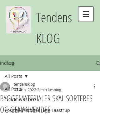
Tendens
KLOG
Indlæg
All Posts
tendensklog
All Posts
17. feb. 2022
2 min læsning
BYGGEMATERIALER SKAL SORTERES
TendensKLOG
OG GENANVENDES
Positive historier Høje-Taastrup