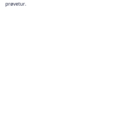
prøvetur.  
Tre seje ravne Maria, Tina og Torben 