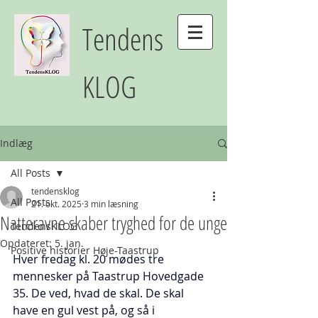
Tendens
KLOG
Indlæg
All Posts
tendensklog
All Posts
21. okt. 2025
3 min læsning
Natteravne skaber tryghed for de unge
TendensKLOG
Opdateret:
5. jan.
Positive historier Høje-Taastrup
Hver fredag kl. 20 mødes tre 
mennesker på Taastrup Hovedgade 
35. De ved, hvad de skal. De skal 
have en gul vest på, og så i 