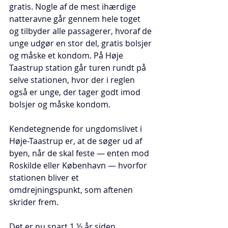
gratis. Nogle af de mest ihærdige 
natteravne går gennem hele toget 
og tilbyder alle passagerer, hvoraf de 
unge udgør en stor del, gratis bolsjer 
og måske et kondom. På Høje 
Taastrup station går turen rundt på 
selve stationen, hvor der i reglen 
også er unge, der tager godt imod 
bolsjer og måske kondom.
Kendetegnende for ungdomslivet i 
Høje-Taastrup er, at de søger ud af 
byen, når de skal feste — enten mod 
Roskilde eller København — hvorfor 
stationen bliver et 
omdrejningspunkt, som aftenen 
skrider frem.
Det er nu snart 1 ½ år siden 