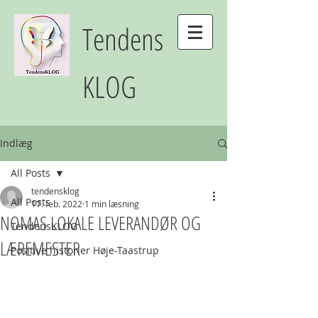
Tendens
KLOG
Indlæg
All Posts
tendensklog
All Posts
17. feb. 2022
1 min læsning
NOMAS LOKALE LEVERANDØR OG
TendensKLOG
LÆREMESTER
Positive historier Høje-Taastrup