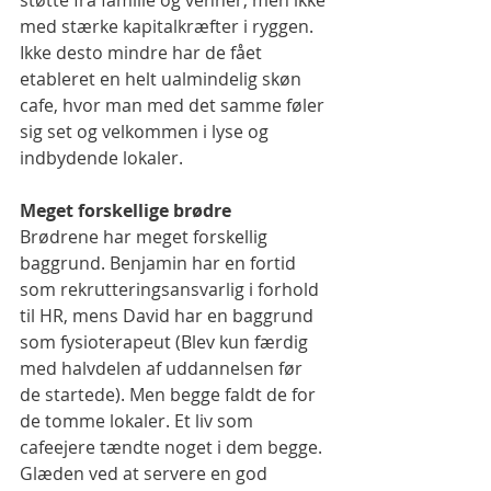
støtte fra familie og venner, men ikke 
med stærke kapitalkræfter i ryggen.
Ikke desto mindre har de fået 
etableret en helt ualmindelig skøn 
cafe, hvor man med det samme føler 
sig set og velkommen i lyse og 
indbydende lokaler.
Meget forskellige brødre
Brødrene har meget forskellig 
baggrund. Benjamin har en fortid 
som rekrutteringsansvarlig i forhold 
til HR, mens David har en baggrund 
som fysioterapeut (Blev kun færdig 
med halvdelen af uddannelsen før 
de startede). Men begge faldt de for 
de tomme lokaler. Et liv som 
cafeejere tændte noget i dem begge. 
Glæden ved at servere en god 