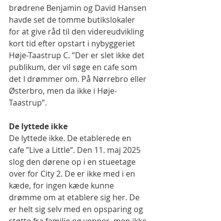
brødrene Benjamin og David Hansen 
havde set de tomme butikslokaler 
for at give råd til den videreudvikling 
kort tid efter opstart i nybyggeriet 
Høje-Taastrup C. ”Der er slet ikke det 
publikum, der vil søge en cafe som 
det I drømmer om. På Nørrebro eller 
Østerbro, men da ikke i Høje-
Taastrup”.
De lyttede ikke
De lyttede ikke. De etablerede en 
cafe ”Live a Little”. Den 11. maj 2025 
slog den dørene op i en stueetage 
over for City 2. De er ikke med i en 
kæde, for ingen kæde kunne 
drømme om at etablere sig her. De 
er helt sig selv med en opsparing og 