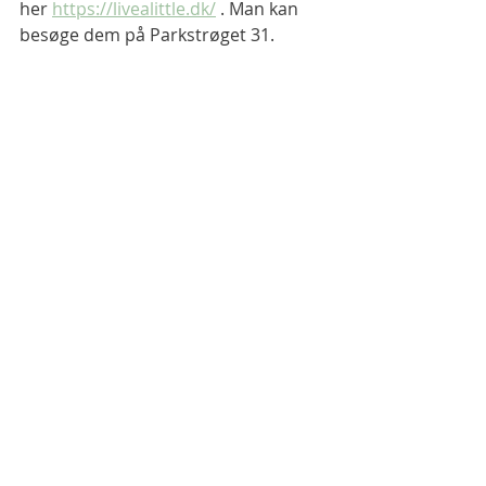
her 
https://livealittle.dk/
 . Man kan 
besøge dem på Parkstrøget 31.
David  (tv) og Benjamin 