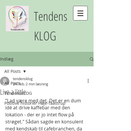
Tendens
KLOG
Indlæg
All Posts
tendensklog
All Posts
24. feb.
2 min læsning
Live a little
TendensKLOG
”Lad være med det. Det er en dum 
Positive historier Høje-Taastrup
idé at drive kaffebar med den 
lokation - der er jo intet flow på 
strøget." Sådan sagde en konsulent 
med kendskab til cafebranchen, da 