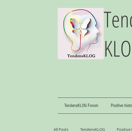
Ten
KL
TendensKLOG Forum
Positive hist
All Posts
TendensKLOG
Positive