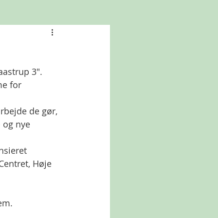
aastrup 3". 
e for 
arbejde de gør, 
 og nye 
nsieret 
Centret, Høje 
em. 