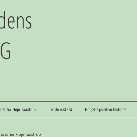
dens
OG
orier fra Høje-Taastrup
TendensKLOG
Bog:40 positive historier
 historier Høje-Taastrup