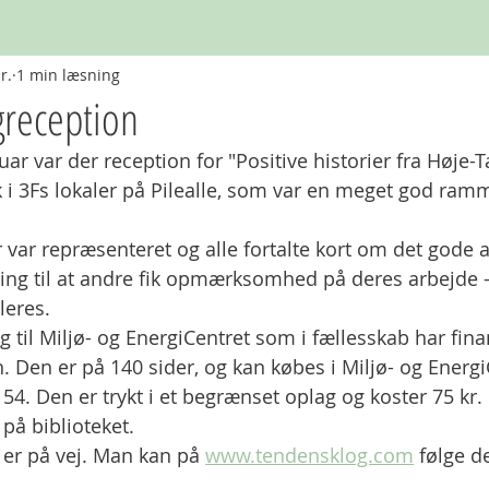
r.
1 min læsning
greception
ar var der reception for "Positive historier fra Høje-T
 i 3Fs lokaler på Pilealle, som var en meget god ramm
r var repræsenteret og alle fortalte kort om det gode 
ng til at andre fik opmærksomhed på deres arbejde -
eres. 
 og til Miljø- og EnergiCentret som i fællesskab har fina
. Den er på 140 sider, og kan købes i Miljø- og Energi
4. Den er trykt i et begrænset oplag og koster 75 kr. 
på biblioteket. 
 er på vej. Man kan på 
www.tendensklog.com
 følge d