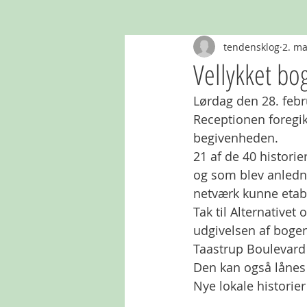
tendensklog
2. ma
Vellykket bo
Lørdag den 28. febru
Receptionen foregik
begivenheden. 
21 af de 40 historie
og som blev anledni
netværk kunne etabl
Tak til Alternativet
udgivelsen af bogen
Taastrup Boulevard 5
Den kan også lånes 
Nye lokale historier